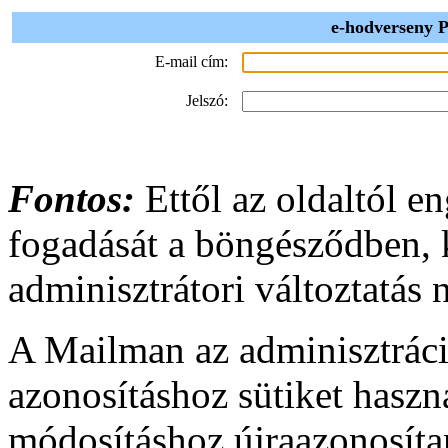
e-hodverseny P
E-mail cím:
Jelszó:
Fontos:
Ettől az oldaltól en
fogadását a böngésződben,
adminisztrátori változtatás
A Mailman az adminisztráci
azonosításhoz sütiket haszn
módosításhoz újraazonosíta