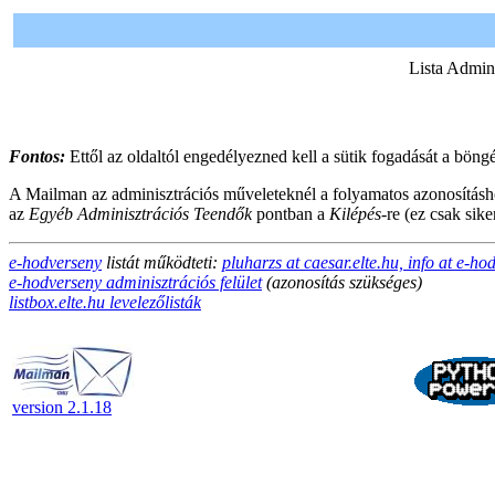
Lista Admini
Fontos:
Ettől az oldaltól engedélyezned kell a sütik fogadását a bön
A Mailman az adminisztrációs műveleteknél a folyamatos azonosításhoz
az
Egyéb Adminisztrációs Teendők
pontban a
Kilépés
-re (ez csak sike
e-hodverseny
listát működteti:
pluharzs at caesar.elte.hu, info at e-hod
e-hodverseny adminisztrációs felület
(azonosítás szükséges)
listbox.elte.hu levelezőlisták
version 2.1.18